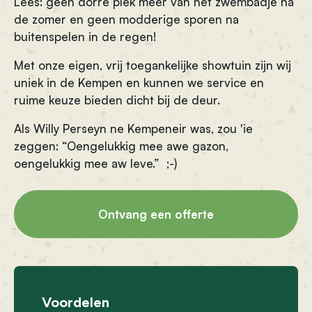
Lees: geen dorre plek meer van het zwembadje na
de zomer en geen modderige sporen na
buitenspelen in de regen!
Met onze eigen, vrij toegankelijke showtuin zijn wij
uniek in de Kempen en kunnen we service en
ruime keuze bieden dicht bij de deur.
Als Willy Perseyn ne Kempeneir was, zou 'ie
zeggen: “Oengelukkig mee awe gazon,
oengelukkig mee aw leve.” ;-)
Ontvang een offerte
Voordelen